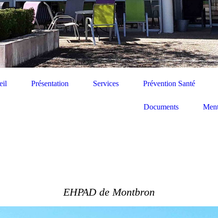
il
Présentation
Services
Prévention Santé
Documents
Ment
EHPAD de Montbron